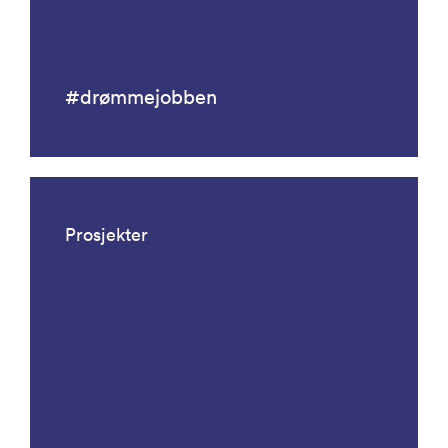
#drømmejobben
Prosjekter