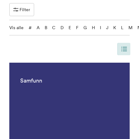
Filter
Vis alle
#
A
B
C
D
E
F
G
H
I
J
K
L
M
Siden er oppdatert, slik at siden viser alle resultater. Det er 1092 result
Samfunn