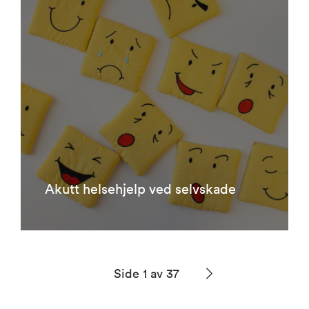
Akutt helsehjelp ved selvskade
Side 1 av 37