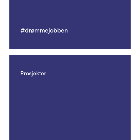
#drømmejobben
Prosjekter