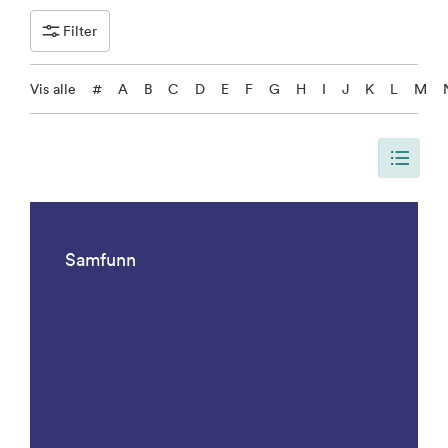
Filter
Vis alle
#
A
B
C
D
E
F
G
H
I
J
K
L
M
Siden er oppdatert, slik at siden viser alle resultater. Det er 1092 result
Samfunn