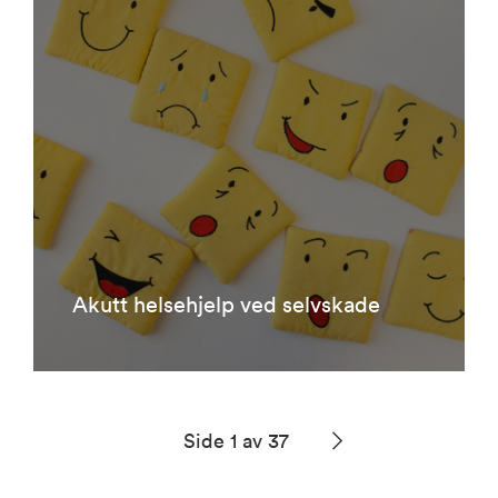
Akutt helsehjelp ved selvskade
Side 1 av 37