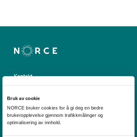
Kontakt
Postboks 22,
Bruk av cookie
Nygårdstangen
5838 Bergen
NORCE bruker cookies for å gi deg en bedre
brukeropplevelse gjennom trafikkmålinger og
Se i kartet
optimalisering av innhold.
post@norceresearch.no