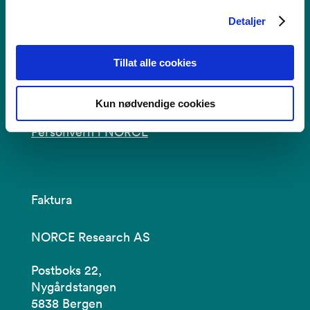
Detaljer
Se alle våre lokasjoner
Tillat alle cookies
Tilgjengelighetserklæring
Bruk av informasjonskapsler
Kun nødvendige cookies
Personvern i NORCE
Faktura
NORCE Research AS
Postboks 22,
Nygårdstangen
5838 Bergen