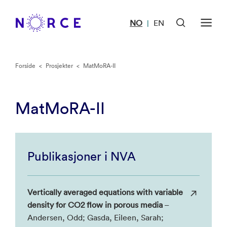
NO
EN
|
Forside
<
Prosjekter
<
MatMoRA-II
MatMoRA-II
Publikasjoner i NVA
Vertically averaged equations with variable
density for CO2 flow in porous media
–
Andersen, Odd; Gasda, Eileen, Sarah;