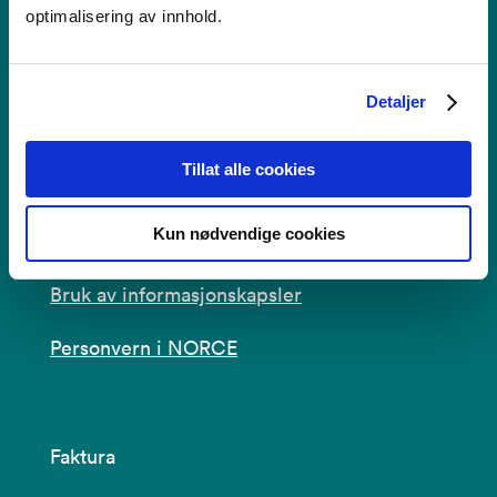
Nygårdstangen
optimalisering av innhold.
5838 Bergen
Se i kartet
Detaljer
post@norceresearch.no
Tillat alle cookies
Se alle våre lokasjoner
Kun nødvendige cookies
Tilgjengelighetserklæring
Bruk av informasjonskapsler
Personvern i NORCE
Faktura