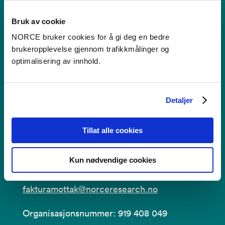
Bruk av informasjonskapsler
Bruk av cookie
NORCE bruker cookies for å gi deg en bedre
Personvern i NORCE
brukeropplevelse gjennom trafikkmålinger og
optimalisering av innhold.
Faktura
Detaljer
NORCE Research AS
Tillat alle cookies
Postboks 22,
Nygårdstangen
Kun nødvendige cookies
5838 Bergen
fakturamottak@norceresearch.no
Organisasjonsnummer: 919 408 049