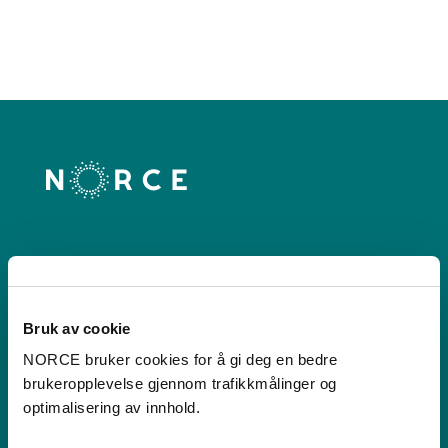
Kontakt
Postboks 22,
Bruk av cookie
Nygårdstangen
NORCE bruker cookies for å gi deg en bedre
5838 Bergen
brukeropplevelse gjennom trafikkmålinger og
optimalisering av innhold.
Se i kartet