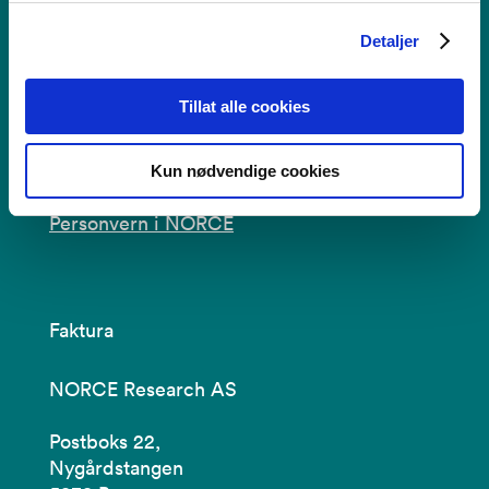
post@norceresearch.no
Detaljer
Se alle våre lokasjoner
Tillat alle cookies
Tilgjengelighetserklæring
Bruk av informasjonskapsler
Kun nødvendige cookies
Personvern i NORCE
Faktura
NORCE Research AS
Postboks 22,
Nygårdstangen