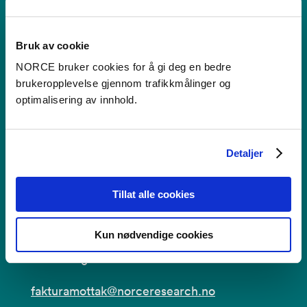
Tilgjengelighetserklæring
Bruk av cookie
Bruk av informasjonskapsler
NORCE bruker cookies for å gi deg en bedre
brukeropplevelse gjennom trafikkmålinger og
Personvern i NORCE
optimalisering av innhold.
Detaljer
Faktura
NORCE Research AS
Tillat alle cookies
Postboks 22,
Kun nødvendige cookies
Nygårdstangen
5838 Bergen
fakturamottak@norceresearch.no