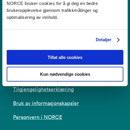
Kontakt
NORCE bruker cookies for å gi deg en bedre
brukeropplevelse gjennom trafikkmålinger og
optimalisering av innhold.
Postboks 22,
Nygårdstangen
5838 Bergen
Detaljer
Se i kartet
Tillat alle cookies
post@norceresearch.no
Kun nødvendige cookies
Se alle våre lokasjoner
Tilgjengelighetserklæring
Bruk av informasjonskapsler
Personvern i NORCE