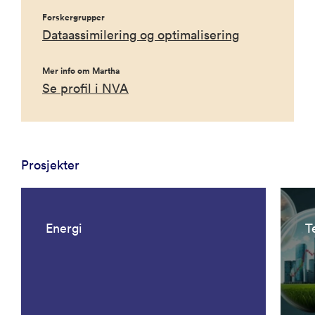
Forskergrupper
Dataassimilering og optimalisering
Mer info om Martha
Se profil i NVA
Prosjekter
Energi
T