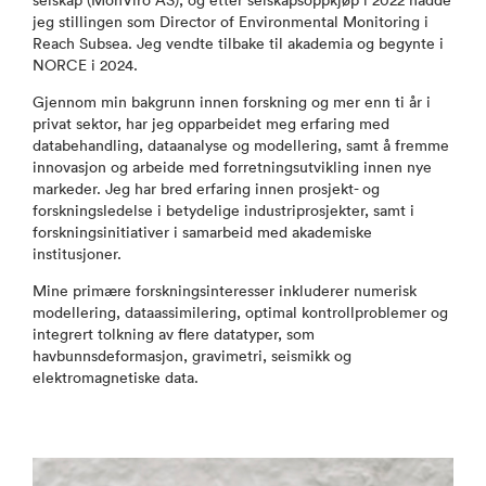
selskap (MonViro AS), og etter selskapsoppkjøp i 2022 hadde
jeg stillingen som Director of Environmental Monitoring i
Reach Subsea. Jeg vendte tilbake til akademia og begynte i
NORCE i 2024.
Gjennom min bakgrunn innen forskning og mer enn ti år i
privat sektor, har jeg opparbeidet meg erfaring med
databehandling, dataanalyse og modellering, samt å fremme
innovasjon og arbeide med forretningsutvikling innen nye
markeder. Jeg har bred erfaring innen prosjekt- og
forskningsledelse i betydelige industriprosjekter, samt i
forskningsinitiativer i samarbeid med akademiske
institusjoner.
Mine primære forskningsinteresser inkluderer numerisk
modellering, dataassimilering, optimal kontrollproblemer og
integrert tolkning av flere datatyper, som
havbunnsdeformasjon, gravimetri, seismikk og
elektromagnetiske data.