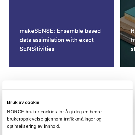
makeSENSE: Ensemble based
R
data assimilation with exact
f
SENSitivities
s
Se alle prosjekter
Bruk av cookie
NORCE bruker cookies for å gi deg en bedre
Publikasjoner
brukeropplevelse gjennom trafikkmålinger og
optimalisering av innhold.
Kategorier