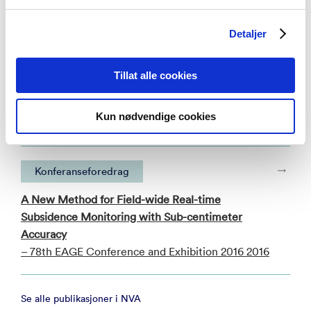
Detaljer
Vitenskapelig artikkel
Estimation of gravity changes related to slow
Tillat alle cookies
earthquakes and fluid accumulation in the Nankai
Trough accretionary prism off southwestern Japan
Kun nødvendige cookies
– Marine Geophysical Research 2026
Konferanseforedrag
A New Method for Field-wide Real-time
Subsidence Monitoring with Sub-centimeter
Accuracy
– 78th EAGE Conference and Exhibition 2016 2016
Se alle publikasjoner i NVA