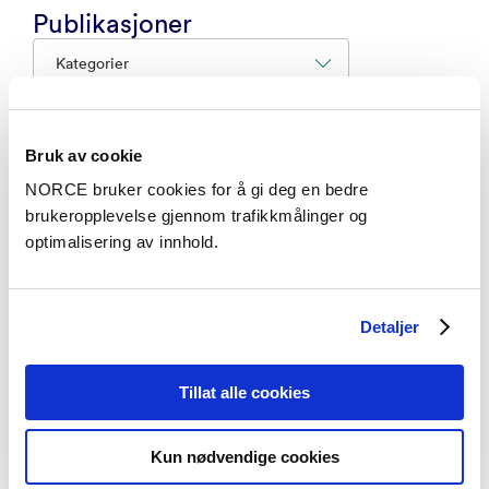
Publikasjoner
Kategorier
Forskningsrapport
Bruk av cookie
NORCE bruker cookies for å gi deg en bedre
PigghåFRI – Hvordan unngå problemer med
brukeropplevelse gjennom trafikkmålinger og
pigghå?
optimalisering av innhold.
– NORCE Research AS 2024
Detaljer
Vitenskapelig artikkel
Testing the inhibitory effects of different algal
Tillat alle cookies
extracts on fish intestinal metalloproteases using
in vitro assays
– Journal of Applied Phycology 2025
Kun nødvendige cookies