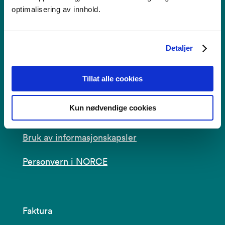
Nygårdstangen
optimalisering av innhold.
5838 Bergen
Se i kartet
Detaljer
post@norceresearch.no
Tillat alle cookies
Se alle våre lokasjoner
Kun nødvendige cookies
Tilgjengelighetserklæring
Bruk av informasjonskapsler
Personvern i NORCE
Faktura