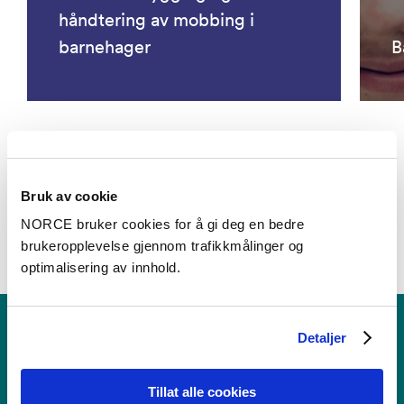
håndtering av mobbing i
barnehager
B
Se alle prosjekter
Bruk av cookie
NORCE bruker cookies for å gi deg en bedre
brukeropplevelse gjennom trafikkmålinger og
optimalisering av innhold.
Detaljer
Tillat alle cookies