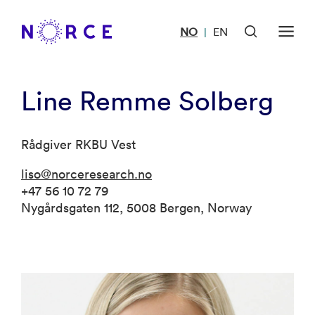
NO
EN
|
Line Remme Solberg
Rådgiver RKBU Vest
liso@norceresearch.no
+47 56 10 72 79
Nygårdsgaten 112, 5008 Bergen, Norway