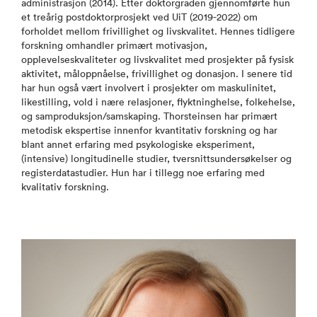
administrasjon (2014). Etter doktorgraden gjennomførte hun
et treårig postdoktorprosjekt ved UiT (2019-2022) om
forholdet mellom frivillighet og livskvalitet. Hennes tidligere
forskning omhandler primært motivasjon,
opplevelseskvaliteter og livskvalitet med prosjekter på fysisk
aktivitet, måloppnåelse, frivillighet og donasjon. I senere tid
har hun også vært involvert i prosjekter om maskulinitet,
likestilling, vold i nære relasjoner, flyktninghelse, folkehelse,
og samproduksjon/samskaping. Thorsteinsen har primært
metodisk ekspertise innenfor kvantitativ forskning og har
blant annet erfaring med psykologiske eksperiment,
(intensive) longitudinelle studier, tversnittsundersøkelser og
registerdatastudier. Hun har i tillegg noe erfaring med
kvalitativ forskning.