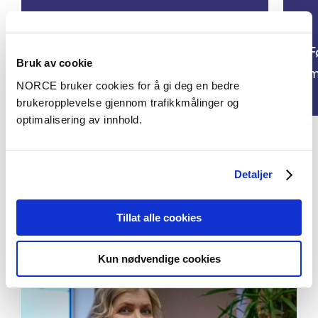
F
Bruk av cookie
Morgendagens Tjenester
m
NORCE bruker cookies for å gi deg en bedre
brukeropplevelse gjennom trafikkmålinger og
optimalisering av innhold.
Se alle prosjekter
Detaljer
Tillat alle cookies
Aktuelt
Kun nødvendige cookies