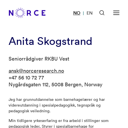
NO
EN
|
Anita Skogstrand
Seniorrådgiver RKBU Vest
ansk@norceresearch.no
+47 56 10 72 77
Nygårdsgaten 112, 5008 Bergen, Norway
Jeg har grunnutdannelse som barnehagelærer og har
videreutdanning i spesialpedagogikk, tegnspråk og
pedagogisk veiledning.
Min tidligere yrkeserfaring er fra arbeid i stillinger som
pedagogisk leder, Styrer i spesialbarnehage for