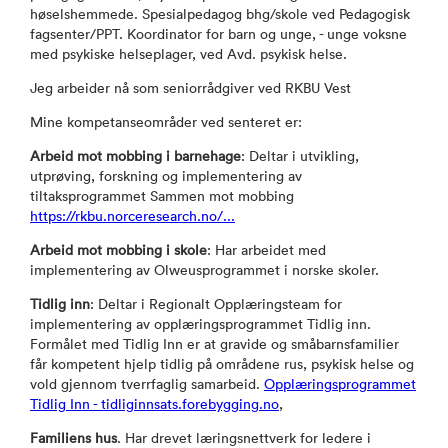
høselshemmede. Spesialpedagog bhg/skole ved Pedagogisk
fagsenter/PPT. Koordinator for barn og unge, - unge voksne
med psykiske helseplager, ved Avd. psykisk helse.
Jeg arbeider nå som seniorrådgiver ved RKBU Vest
Mine kompetanseområder ved senteret er:
Arbeid mot mobbing i barnehage
: Deltar i utvikling,
utprøving, forskning og implementering av
tiltaksprogrammet Sammen mot mobbing
https://rkbu.norceresearch.no/...
Arbeid mot mobbing i skole
: Har arbeidet med
implementering av Olweusprogrammet i norske skoler.
Tidlig inn
: Deltar i Regionalt Opplæringsteam for
implementering av opplæringsprogrammet Tidlig inn.
Formålet med Tidlig Inn er at gravide og småbarnsfamilier
får kompetent hjelp tidlig på områdene rus, psykisk helse og
vold gjennom tverrfaglig samarbeid.
Opplæringsprogrammet
Tidlig Inn - tidliginnsats.forebygging.no
,
Familiens hus
. Har drevet læringsnettverk for ledere i