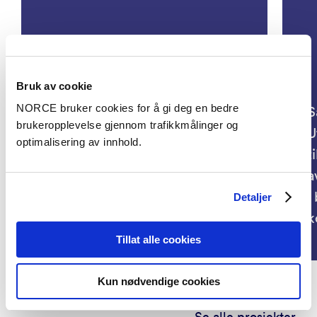
Bruk av cookie
NORCE bruker cookies for å gi deg en bedre
S
brukeropplevelse gjennom trafikkmålinger og
U
optimalisering av innhold.
Sammen mot mobbing/Be-
t
Prox. Forebygging og
a
håndtering av mobbing i
i
Detaljer
barnehager
k
Tillat alle cookies
Kun nødvendige cookies
Se alle prosjekter