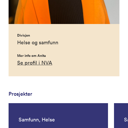
Divisjon
Helse og samfunn
Mer info om Anita
Se profil i NVA
Prosjekter
Samfunn, Helse
S