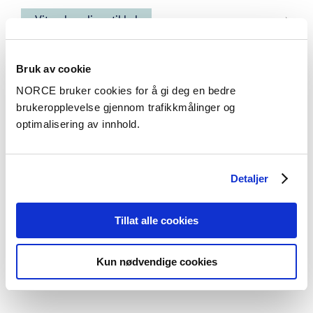
Vitenskapelig artikkel
Implementation and validation of a supermodeling
framework into Community Earth System Model
Bruk av cookie
version 2.1.5
NORCE bruker cookies for å gi deg en bedre
– Geoscientific Model Development 2025
brukeropplevelse gjennom trafikkmålinger og
optimalisering av innhold.
Vitenskapelig artikkel
Supermodeling: Improving Predictions with an
Detaljer
Ensemble of Interacting Models
– Bulletin of The American Meteorological Society
Tillat alle cookies
- (BAMS) 2023
Kun nødvendige cookies
Se alle publikasjoner i NVA