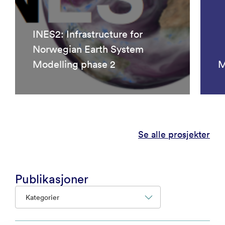
INES2: Infrastructure for
Norwegian Earth System
Modelling phase 2
M
Se alle prosjekter
Publikasjoner
Kategorier