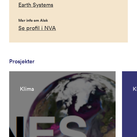
Earth Systems
Mer info om Alok
Se profil i NVA
Prosjekter
Klima
K