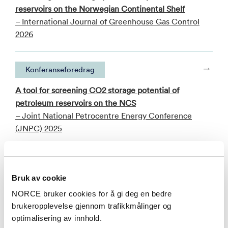
reservoirs on the Norwegian Continental Shelf
– International Journal of Greenhouse Gas Control
2026
Konferanseforedrag
A tool for screening CO2 storage potential of
petroleum reservoirs on the NCS
– Joint National Petrocentre Energy Conference
(JNPC) 2025
Se alle publikasjoner i NVA
Bruk av cookie
NORCE bruker cookies for å gi deg en bedre
Aktuelt
brukeropplevelse gjennom trafikkmålinger og
optimalisering av innhold.