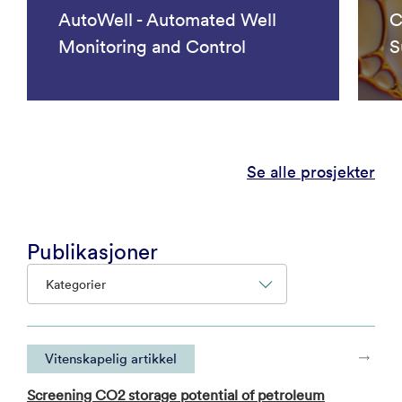
AutoWell - Automated Well
C
Monitoring and Control
S
Se alle prosjekter
Publikasjoner
Kategorier
Vitenskapelig artikkel
Screening CO2 storage potential of petroleum