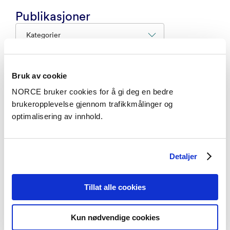
Publikasjoner
Kategorier
Bruk av cookie
Vitenskapelig artikkel
NORCE bruker cookies for å gi deg en bedre
Large regional differences in Antarctic ice shelf
brukeropplevelse gjennom trafikkmålinger og
mass loss from Southern Ocean warming and
optimalisering av innhold.
meltwater feedbacks
– The Cryosphere 2026
Detaljer
Vitenskapelig artikkel
Tillat alle cookies
Surface wave impacts on turbulent roughness
length parameterization
Kun nødvendige cookies
– Ocean Modelling 2026