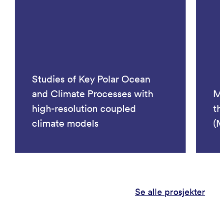
Studies of Key Polar Ocean
and Climate Processes with
M
high-resolution coupled
t
climate models
(
Se alle prosjekter