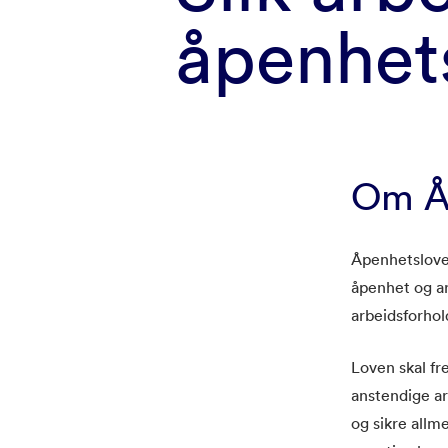
åpenhet
Om Å
Åpenhetsloven
åpenhet og a
arbeidsforhol
Loven skal f
anstendige ar
og sikre allm