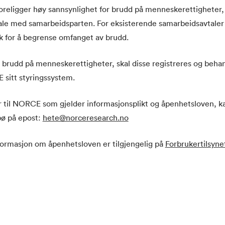
religger høy sannsynlighet for brudd på menneskerettigheter, 
ale med samarbeidsparten. For eksisterende samarbeidsavtaler 
ak for å begrense omfanget av brudd.
brudd på menneskerettigheter, skal disse registreres og beha
 sitt styringssystem.
til NORCE som gjelder informasjonsplikt og åpenhetsloven, kan
ø på epost:
hete@norceresearch.no
formasjon om åpenhetsloven er tilgjengelig på
Forbrukertilsyne