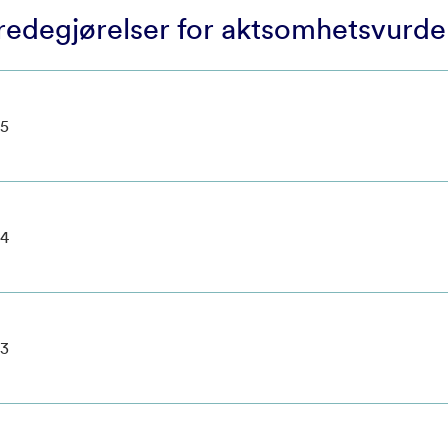
redegjørelser for aktsomhetsvurde
25
24
23