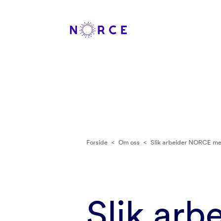
Forside
<
Om oss
<
Slik arbeider NORCE me
Slik ar