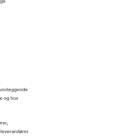
ige
runnleggende
e og hos
rer,
, leverandører