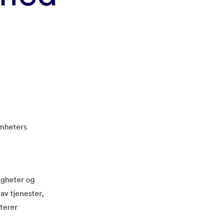
omheters
igheter og
av tjenester,
terer