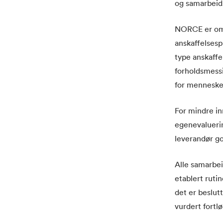
og samarbeid
NORCE er omfa
anskaffelsespr
type anskaffel
forholdsmessi
for mennesker
For mindre in
egenevalueri
leverandør go
Alle samarbei
etablert ruti
det er beslut
vurdert fortl