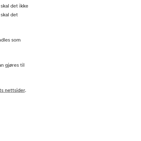
skal det ikke
skal det
ndles som
 gjøres til
ts nettsider
.