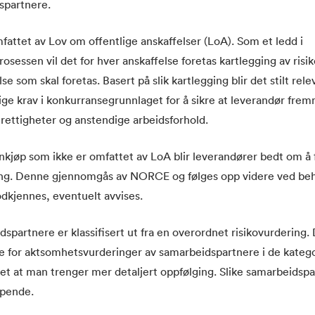
spartnere.
ttet av Lov om offentlige anskaffelser (LoA). Som et ledd i
osessen vil det for hver anskaffelse foretas kartlegging av risiko
se som skal foretas. Basert på slik kartlegging blir det stilt rel
ge krav i konkurransegrunnlaget for å sikre at leverandør fre
ettigheter og anstendige arbeidsforhold.
nkjøp som ikke er omfattet av LoA blir leverandører bedt om å 
ng. Denne gjennomgås av NORCE og følges opp videre ved beh
dkjennes, eventuelt avvises.
dspartnere er klassifisert ut fra en overordnet risikovurdering. 
ne for aktsomhetsvurderinger av samarbeidspartnere i de kateg
tet at man trenger mer detaljert oppfølging. Slike samarbeidspar
øpende.