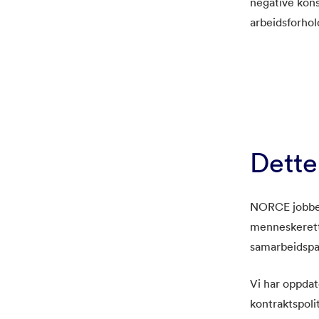
negative kon
arbeidsforhol
Dett
NORCE jobber
menneskeretti
samarbeidspa
Vi har oppdate
kontraktspolit