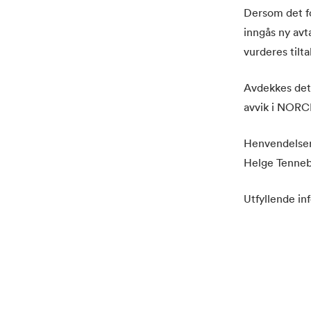
Dersom det fo
inngås ny avt
vurderes tilt
Avdekkes det 
avvik i NORCE
Henvendelser 
Helge Tenneb
Utfyllende in