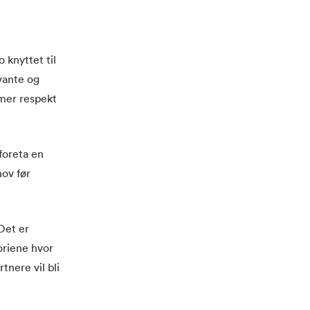
 knyttet til
evante og
mmer respekt
foreta en
ov før
Det er
oriene hvor
tnere vil bli