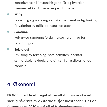
konsekvenser klimaendringene får og hvordan
mennesket kan tilpasse seg endringene.
Miljø
Forskning og utvikling vedrørende bærekraftig bruk og
forvaltning av miljø og naturressurser.
Samfunn
Kultur- og samfunnsforskning som grunnlag for
beslutninger.
Teknologi
Utvikling av teknologi som benyttes innenfor
samferdsel, havbruk, energi, samfunnssikkerhet og
medisin.
4. Økonomi
NORCE hadde et negativt resultat i morselskapet,
særlig påvirket av eksterne fusjonskostnader. Det er
forventet at 2019 også vil gi fusjonskostnader.