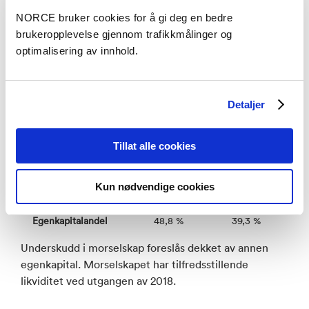
NORCE bruker cookies for å gi deg en bedre
brukeropplevelse gjennom trafikkmålinger og
Finansielle nøkkeltall
optimalisering av innhold.
Morselskap
Konsern
Detaljer
Driftsinntekter
856 MNOK
1.061 MNOK
Tillat alle cookies
Driftsresultat
-29,7 MNOK
-38,7 MNOK
Egenkapital
392 MNOK
351 MNOK
Kun nødvendige cookies
Egenkapitalandel
48,8 %
39,3 %
Underskudd i morselskap foreslås dekket av annen
egenkapital. Morselskapet har tilfredsstillende
likviditet ved utgangen av 2018.