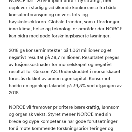
NORCE har i 2019 implementert ny strategi, men
opplever i stadig grad økende konkurranse fra både
konsulentbransjen og universitets- og
høyskolesektoren. Globale trender, som utfordringer
inne klima, helse og teknologi er områder der NORCE
kan bidra med gode forskningsbaserte løsninger.
2018 ga konserninntekter på 1.061 millioner og et
negativt resultat på 38,7 millioner. Resultatet preges
av fusjonskostnader for morselskapet og negativt
resultat for Gexcon AS. Underskuddet i morselskapet
foreslås dekket av annen egenkapital. Konsernet
hadde en egenkapitalandel på 39,3% ved utgangen av
2018.
NORCE vil fremover prioritere bærekraftig, lønnsom
og organisk vekst. Styret mener NORCE med sin
brede og dype kompetanse har gode forutsetninger
for å møte kommende forskningsprioriteringer og