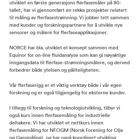
utviklet en første generasjons flerfasemåler på 80-
tallet, har vi gjennomført en rekke prosjekter relatert
til måling av flerfasestrømning. Vi jobber tett sammen
med kunder og forskningspartnere for å utvikle nye
sensorer og målere for flerfaseapplikasjoner.
NORCE har bla. utviklet et konsept sammen med
Equinor for on-line fluidanalyse som kan gi nøyaktige
inngangsdata til flerfase-strømningsmålere, og derved
forbedrer både ytelsen og påliteligheten.
Vår flerfaserigg er et viktig verktøy både i vår egen
forskning og er også tilgjengelig for eksterne kunder.
I tillegg til forskning og teknologiutvikling, tilbyr vi
også kurs innen flerfasemåling for industrielle
deltakere. Vi har utviklet et nettkurs innen
flerfasemåling for NFOGM (Norsk Forening for Olje
og Gassmåling), og har også koordinert utvikling