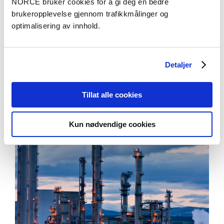
NORCE bruker cookies for å gi deg en bedre
brukeropplevelse gjennom trafikkmålinger og
optimalisering av innhold.
NORCE Flerfaserigg
Detaljer
Aktuelt
Se alle artikler
Tillat alle cookies
Kun nødvendige cookies