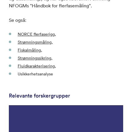
NFOGMs "Håndbok for flerfasemåling".
Se også:
NORCE flerfaserigg
,
Strømningsmåling
,
Fiskalmåling
,
Strømningssikring
,
Fluidkarakterisering
,
Usikkerhetsanalyse
Relevante forskergrupper