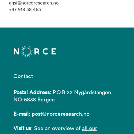
agsi@norceresearch.no
+47 918 38 463
Contact
Postal Address:
P.O.B 22 Nygårdstangen
NO-5838 Bergen
E-mail:
post@norceresearch.no
Visit us
: See an overview of
all our