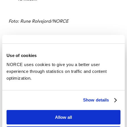
Foto: Rune Rolvsjord/NORCE
Use of cookies
LN-LYR Dornier (Svalbard)
NORCE uses cookies to give you a better user
experience through statistics on traffic and content
Lufttransport-flyet er verdens første passasjerfly med
optimization.
høyoppløselige sensorer og avansert
kommunikasjonsutstyr man vanligvis bare finner
ombord i satellitter. Flyet er konfigurert til å innhente
Show details
flyfoto og hyperspektrale fjernmålingsdata i tillegg til
den normale transportoperasjonen. Flyet flyr
regelmessige flygninger fra Longyearbyen til Ny-
Allow all
Ålesund og Svea, samt rundt 20 flyvninger i året til