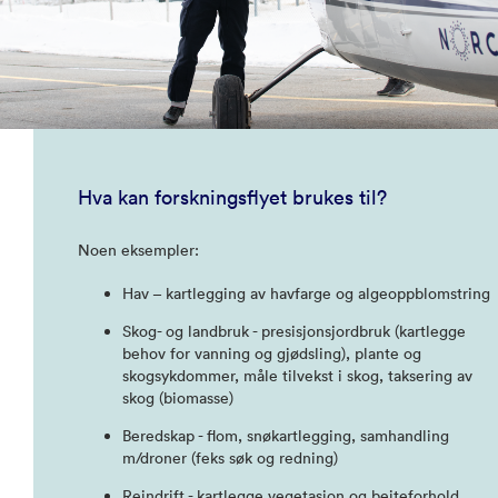
Hva kan forskningsflyet brukes til?
Noen eksempler:
Hav – kartlegging av havfarge og algeoppblomstring
Skog- og landbruk - presisjonsjordbruk (kartlegge
behov for vanning og gjødsling), plante og
skogsykdommer, måle tilvekst i skog, taksering av
skog (biomasse)
Beredskap - flom, snøkartlegging, samhandling
m/droner (feks søk og redning)
Reindrift - kartlegge vegetasjon og beiteforhold,