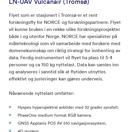
LN-UAV Vulcanair (Tromsø)
Flyet som er stasjonert i Tromsø er et rent
forskningsfly for NORCE og forskningspartnere. Flyet
vil kunne brukes i en rekke ulike forskningsprosjekter
både i og utenfor Norge. NORCE har spesialister på
måleteknologi som vil samarbeide med forskere med
domenekunnskap om riktig strategi for innhenting av
data. Ferdig instrumentert vil flyet ha plass til 3-4
personer og ca 150 kg nyttelast. Data kan samles inn
og analyseres i sanntid slik at flytiden utnyttes
effektivt og justeringer kan gjøres underveis.
Nåværende nyttelast omfatter:
Hyspex hyperspektral avbilder med 32 grader synsfelt.
PhaseOne medium format RGB kamera.
GNSS Applanix POS AV 510 navigasjonssystem.
4G modem