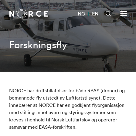
NO
EN
|
Forskningsfly
NORCE har driftstillatelser for både RPAS (droner) og
bemannede fly utstedt av Luftfartstilsynet. Dette
innebærer at NORCE har en godkjent flyorganisasjon
med stillingsinnehavere og styringssystemer som
kreves i henhold til Norsk Luftfartslov og opererer i
samsvar med EASA-forskriften.