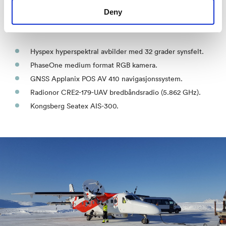
Stasjon Nord på Grønland.
Deny
Nåværende nyttelast omfatter:
Hyspex hyperspektral avbilder med 32 grader synsfelt.
PhaseOne medium format RGB kamera.
GNSS Applanix POS AV 410 navigasjonssystem.
Radionor CRE2-179-UAV bredbåndsradio (5.862 GHz).
Kongsberg Seatex AIS-300.