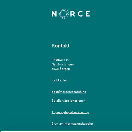
Kontakt
Postboks 22,
Nygårdstangen
5838 Bergen
Se i kartet
post@norceresearch.no
Se alle våre lokasjoner
Tilgjengelighetserklæring
Bruk av informasjonskapsler