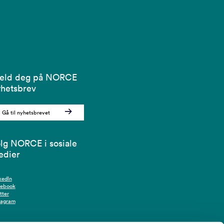
eld deg på NORCE
hetsbrev
Gå til nyhetsbrevet
lg NORCE i sosiale
edier
kedIn
cebook
tter
tagram