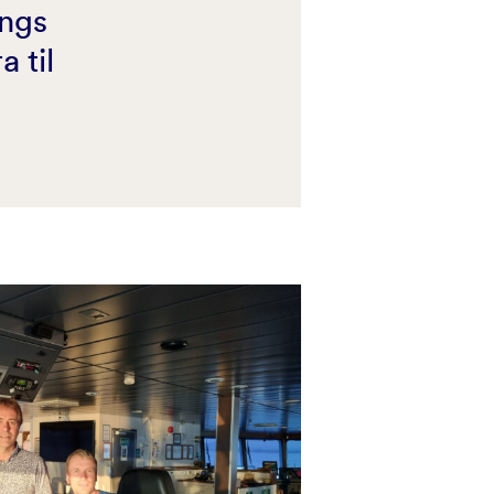
angs
a til