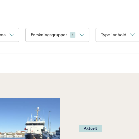
ema
Forskningsgrupper
Type innhold
1
Aktuelt