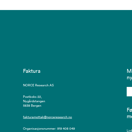
Faktura
M
ny
NORCE Research AS
Postboks 22,
Nygårdstangen
5838 Bergen
Fø
m
fakturamottak@norceresearch.no
Organisasjonsnummer: 919 408 049
Lin