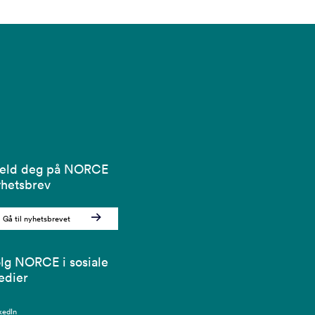
eld deg på NORCE
hetsbrev
Gå til nyhetsbrevet
lg NORCE i sosiale
edier
kedIn