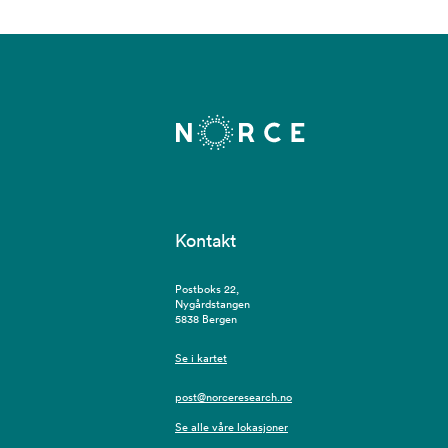
Kontakt
Postboks 22,
Nygårdstangen
5838 Bergen
Se i kartet
post@norceresearch.no
Se alle våre lokasjoner