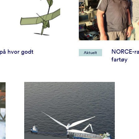
på hvor godt
NORCE-rad
Aktuelt
fartøy