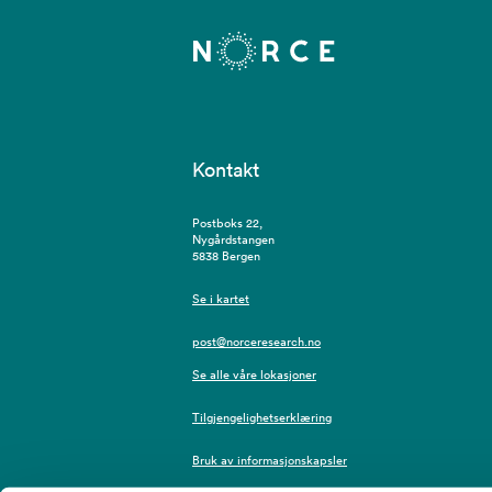
Kontakt
Postboks 22,
Nygårdstangen
5838 Bergen
Se i kartet
post@norceresearch.no
Se alle våre lokasjoner
Tilgjengelighetserklæring
Bruk av informasjonskapsler