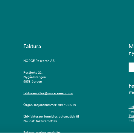
Faktura
M
ny
NORCE Research AS
Postboks 22,
Nygårdstangen
5838 Bergen
Fø
m
fakturamottak@norceresearch.no
Organisasjonsnummer: 919 408 049
Lin
Fa
Twi
Ehf-fakturaer formidles automatisk til
Ins
NORCE-fakturamottak.
Faktura merkes med vårt