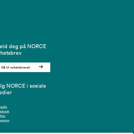
eld deg på NORCE
hetsbrev
Gå til nyhetsbrevet
lg NORCE i sosiale
edier
kedIn
cebook
tter
tagram