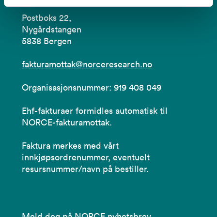
Postboks 22,
Nygårdstangen
5838 Bergen
fakturamottak@norceresearch.no
Organisasjonsnummer: 919 408 049
Ehf-fakturaer formidles automatisk til
NORCE-fakturamottak.
Faktura merkes med vårt
innkjøpsordrenummer, eventuelt
resursnummer/navn på bestiller.
Meld deg på NORCE nyhetsbrev