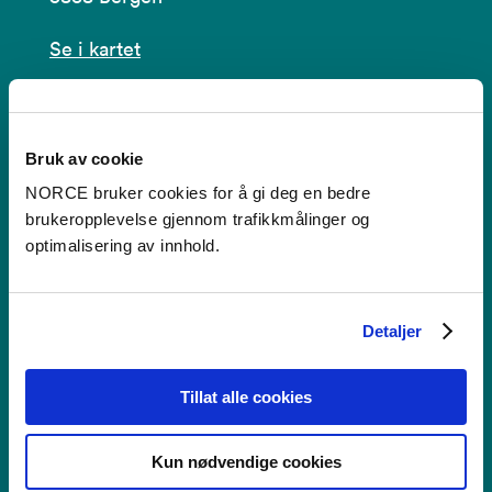
Se i kartet
post@norceresearch.no
Se alle våre lokasjoner
Bruk av cookie
NORCE bruker cookies for å gi deg en bedre
Tilgjengelighetserklæring
brukeropplevelse gjennom trafikkmålinger og
optimalisering av innhold.
Bruk av informasjonskapsler
Personvern i NORCE
Detaljer
Tillat alle cookies
Faktura
Kun nødvendige cookies
NORCE Research AS