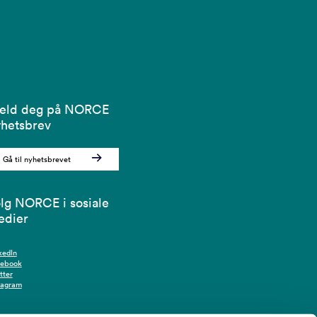
eld deg på NORCE
hetsbrev
Gå til nyhetsbrevet
lg NORCE i sosiale
edier
kedIn
cebook
tter
tagram