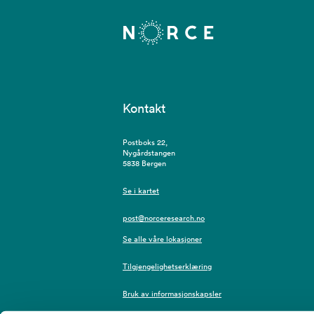
Kontakt
Postboks 22,
Nygårdstangen
5838 Bergen
Se i kartet
post@norceresearch.no
Se alle våre lokasjoner
Tilgjengelighetserklæring
Bruk av informasjonskapsler