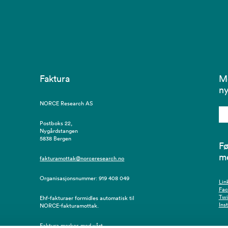
Faktura
M
ny
NORCE Research AS
Postboks 22,
Nygårdstangen
5838 Bergen
Fø
m
fakturamottak@norceresearch.no
Organisasjonsnummer: 919 408 049
Lin
Fa
Twi
Ehf-fakturaer formidles automatisk til
Ins
NORCE-fakturamottak.
Faktura merkes med vårt