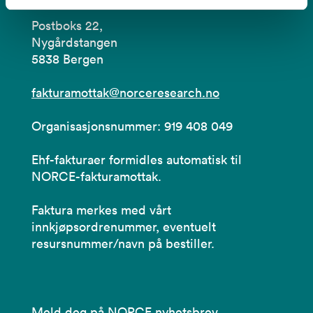
Postboks 22,
Nygårdstangen
5838 Bergen
fakturamottak@norceresearch.no
Organisasjonsnummer: 919 408 049
Ehf-fakturaer formidles automatisk til
NORCE-fakturamottak.
Faktura merkes med vårt
innkjøpsordrenummer, eventuelt
resursnummer/navn på bestiller.
Meld deg på NORCE nyhetsbrev