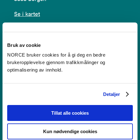
Se i kartet
post@norceresearch.no
Se alle våre lokasjoner
Bruk av cookie
NORCE bruker cookies for å gi deg en bedre
Tilgjengelighetserklæring
brukeropplevelse gjennom trafikkmålinger og
optimalisering av innhold.
Bruk av informasjonskapsler
Personvern i NORCE
Detaljer
Tillat alle cookies
Faktura
Kun nødvendige cookies
NORCE Research AS