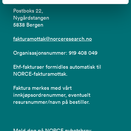
Postboks 22,
Nygårdstangen
5838 Bergen
fakturamottak@norceresearch.no
Organisasjonsnummer: 919 408 049
Ehf-fakturaer formidles automatisk til
NORCE-fakturamottak.
Faktura merkes med vårt
innkjøpsordrenummer, eventuelt
resursnummer/navn på bestiller.
Meld deg på NORCE nyhetsbrev