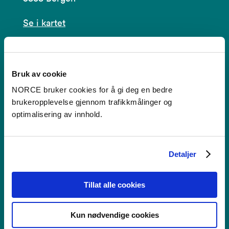
Se i kartet
post@norceresearch.no
Se alle våre lokasjoner
Bruk av cookie
NORCE bruker cookies for å gi deg en bedre
Tilgjengelighetserklæring
brukeropplevelse gjennom trafikkmålinger og
optimalisering av innhold.
Bruk av informasjonskapsler
Personvern i NORCE
Detaljer
Tillat alle cookies
Faktura
Kun nødvendige cookies
NORCE Research AS