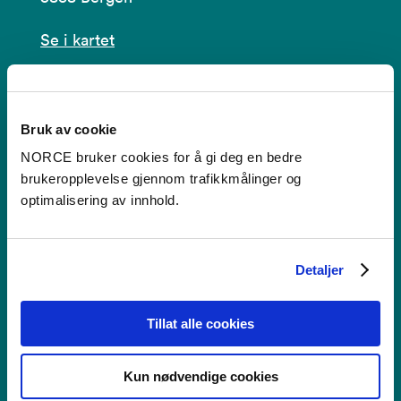
Se i kartet
post@norceresearch.no
Se alle våre lokasjoner
Bruk av cookie
NORCE bruker cookies for å gi deg en bedre
Tilgjengelighetserklæring
brukeropplevelse gjennom trafikkmålinger og
optimalisering av innhold.
Bruk av informasjonskapsler
Personvern i NORCE
Detaljer
Tillat alle cookies
Faktura
Kun nødvendige cookies
NORCE Research AS