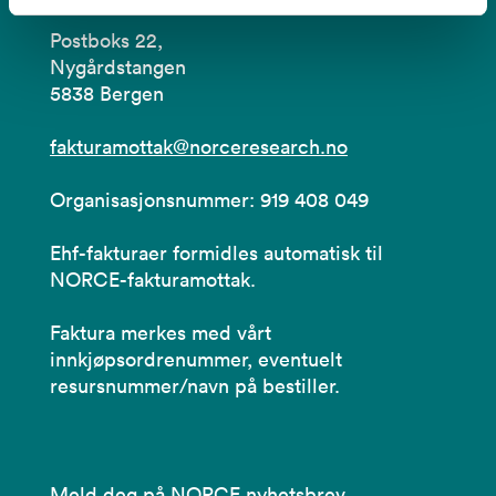
Postboks 22,
Nygårdstangen
5838 Bergen
fakturamottak@norceresearch.no
Organisasjonsnummer: 919 408 049
Ehf-fakturaer formidles automatisk til
NORCE-fakturamottak.
Faktura merkes med vårt
innkjøpsordrenummer, eventuelt
resursnummer/navn på bestiller.
Meld deg på NORCE nyhetsbrev