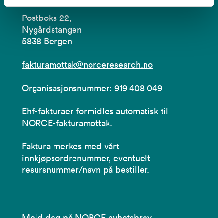
Postboks 22,
Nygårdstangen
5838 Bergen
fakturamottak@norceresearch.no
Organisasjonsnummer: 919 408 049
Ehf-fakturaer formidles automatisk til
NORCE-fakturamottak.
Faktura merkes med vårt
innkjøpsordrenummer, eventuelt
resursnummer/navn på bestiller.
Meld deg på NORCE nyhetsbrev