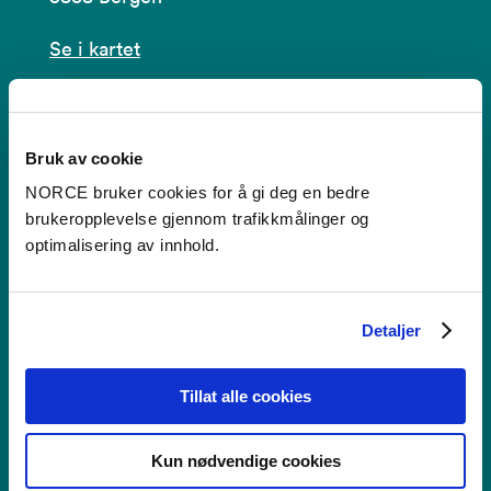
Se i kartet
post@norceresearch.no
Se alle våre lokasjoner
Bruk av cookie
NORCE bruker cookies for å gi deg en bedre
Tilgjengelighetserklæring
brukeropplevelse gjennom trafikkmålinger og
optimalisering av innhold.
Bruk av informasjonskapsler
Personvern i NORCE
Detaljer
Tillat alle cookies
Faktura
Kun nødvendige cookies
NORCE Research AS