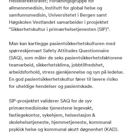
Helsedirektoratet; Forskningsgruppe for
allmennmedisin, Institutt for global helse og
samfunnsmedisin, Universitetet i Bergen samt
Høgskolen Vestlandet samarbeider i prosjektet
”Sikkerhetskultur i primærhelsetjenesten (SIP)”.
Man kan kartlegge pasientsikkerhetskulturen med
spørreskjemaet Safety Attitudes Questionnaire
(SAQ), som måler de seks pasientsikkerhetsfaktorene
teamarbeid, sikkerhetsklima, jobbtilfredshet,
arbeidsforhold, stress gjenkjennelse og syn på ledelse.
En god pasientsikkerhetskultur fører til lavere risiko
for uheldige hendelser og pasientskade.
SIP-prosjektet validerer SAQ for de syv
primærmedisinske tjenestene legevakt,
fastlegekontor, sykehjem, helsestasjon &
skolehelsetjeneste, hjemmetjeneste, kommunal
psykisk helse og kommunal akutt døgnenhet (KAD).