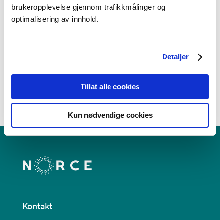
skills in Norwegian helicopter emergency
brukeropplevelse gjennom trafikkmålinger og
services: a cross-sectional and longitudinal
optimalisering av innhold.
study.
–
Detaljer
Tillat alle cookies
Kun nødvendige cookies
Kontakt