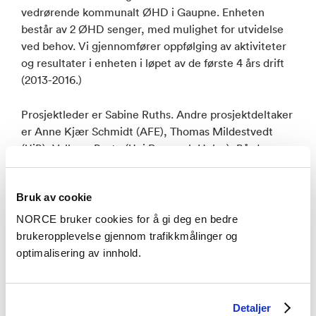
vedrørende kommunalt ØHD i Gaupne. Enheten
består av 2 ØHD senger, med mulighet for utvidelse
ved behov. Vi gjennomfører oppfølging av aktiviteter
og resultater i enheten i løpet av de første 4 års drift
(2013-2016.)
Prosjektleder er Sabine Ruths. Andre prosjektdeltaker
er Anne Kjær Schmidt (AFE), Thomas Mildestvedt
(UiB), Valborg Baste (Uni Research Helse), Bård
Flattun Lilleeng (Luster kommune) og Henriette
Sandvik (Luster kommune).
Bruk av cookie
NORCE bruker cookies for å gi deg en bedre
brukeropplevelse gjennom trafikkmålinger og
optimalisering av innhold.
Detaljer