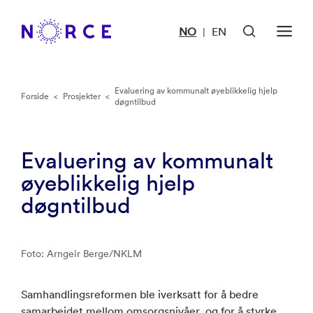
NO
EN
|
Evaluering av kommunalt øyeblikkelig hjelp
Forside
<
Prosjekter
<
døgntilbud
Evaluering av kommunalt
øyeblikkelig hjelp
døgntilbud
Foto: Arngeir Berge/NKLM
Samhandlingsreformen ble iverksatt for å bedre
samarbeidet mellom omsorgsnivåer, og for å styrke