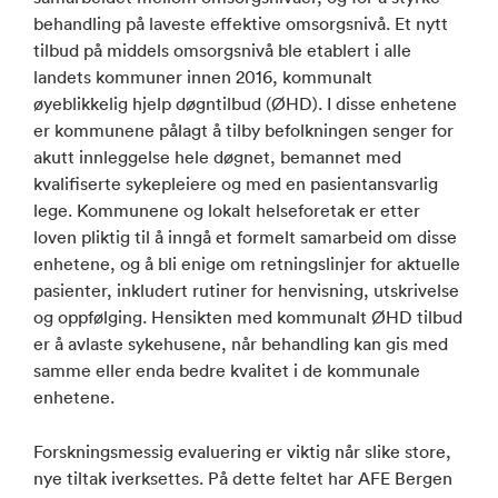
behandling på laveste effektive omsorgsnivå. Et nytt
tilbud på middels omsorgsnivå ble etablert i alle
landets kommuner innen 2016, kommunalt
øyeblikkelig hjelp døgntilbud (ØHD). I disse enhetene
er kommunene pålagt å tilby befolkningen senger for
akutt innleggelse hele døgnet, bemannet med
kvalifiserte sykepleiere og med en pasientansvarlig
lege. Kommunene og lokalt helseforetak er etter
loven pliktig til å inngå et formelt samarbeid om disse
enhetene, og å bli enige om retningslinjer for aktuelle
pasienter, inkludert rutiner for henvisning, utskrivelse
og oppfølging. Hensikten med kommunalt ØHD tilbud
er å avlaste sykehusene, når behandling kan gis med
samme eller enda bedre kvalitet i de kommunale
enhetene.
Forskningsmessig evaluering er viktig når slike store,
nye tiltak iverksettes. På dette feltet har AFE Bergen