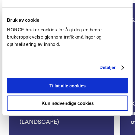
Klima, Samfunn
S
Bruk av cookie
NORCE bruker cookies for å gi deg en bedre
brukeropplevelse gjennom trafikkmålinger og
optimalisering av innhold.
Detaljer
The impacts of land use
conflicts on society and
Tillat alle cookies
citizens: how local arguments
shape democratic participation
K
Kun nødvendige cookies
and lived experience
a
(LANDSCAPE)
o