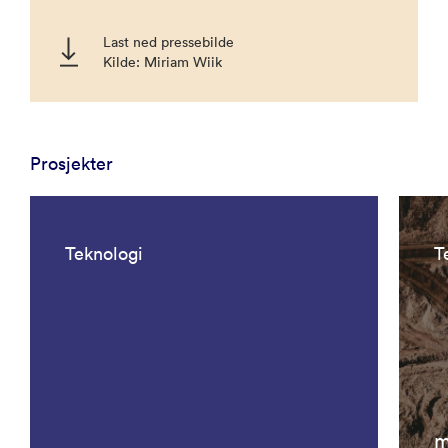
Last ned pressebilde
Kilde: Miriam Wiik
Prosjekter
Teknologi
T
m