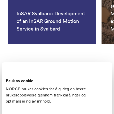
s
InSAR Svalbard: Development
M
of an InSAR Ground Motion
e
Service in Svalbard
M
Se alle prosjekter
Bruk av cookie
Aktuelt
NORCE bruker cookies for å gi deg en bedre
brukeropplevelse gjennom trafikkmålinger og
optimalisering av innhold.