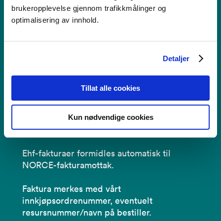
Faktura
brukeropplevelse gjennom trafikkmålinger og
optimalisering av innhold.
NORCE Research AS
Postboks 22,
Detaljer
Nygårdstangen
5838 Bergen
Tillat alle cookies
fakturamottak@norceresearch.no
Kun nødvendige cookies
Organisasjonsnummer: 919 408 049
Ehf-fakturaer formidles automatisk til
NORCE-fakturamottak.
Faktura merkes med vårt
innkjøpsordrenummer, eventuelt
resursnummer/navn på bestiller.