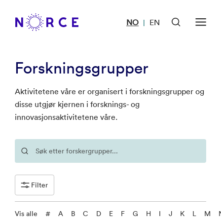
NO
EN
|
Forskningsgrupper
Aktivitetene våre er organisert i forskningsgrupper og
disse utgjør kjernen i forsknings- og
innovasjonsaktivitetene våre.
Filter
Vis alle
#
A
B
C
D
E
F
G
H
I
J
K
L
M