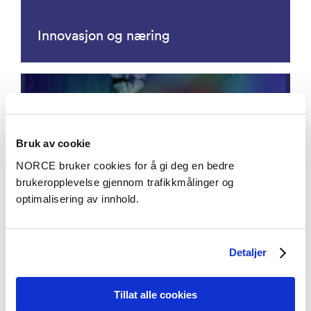
Innovasjon og næring
Bruk av cookie
NORCE bruker cookies for å gi deg en bedre
brukeropplevelse gjennom trafikkmålinger og
optimalisering av innhold.
Jordobservasjon
Detaljer
Tillat alle cookies