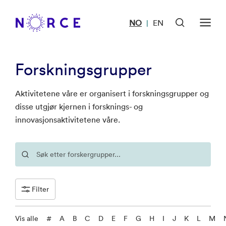
NO
EN
|
Forskningsgrupper
Aktivitetene våre er organisert i forskningsgrupper og
disse utgjør kjernen i forsknings- og
innovasjonsaktivitetene våre.
Filter
Vis alle
#
A
B
C
D
E
F
G
H
I
J
K
L
M