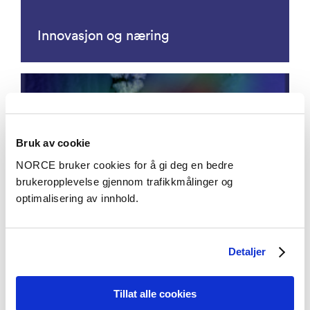
Innovasjon og næring
Bruk av cookie
NORCE bruker cookies for å gi deg en bedre
brukeropplevelse gjennom trafikkmålinger og
optimalisering av innhold.
Jordobservasjon
Detaljer
Tillat alle cookies