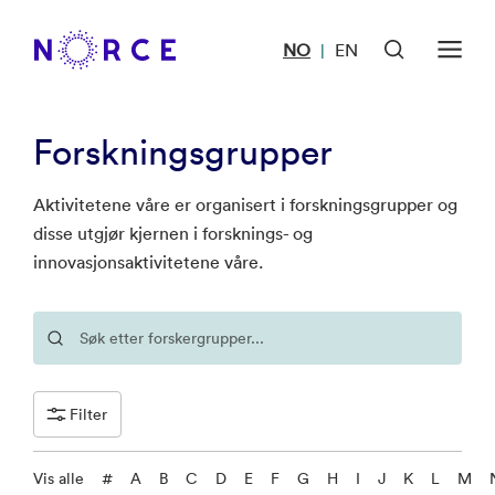
NO
EN
|
Forskningsgrupper
Aktivitetene våre er organisert i forskningsgrupper og
disse utgjør kjernen i forsknings- og
innovasjonsaktivitetene våre.
Filter
Vis alle
#
A
B
C
D
E
F
G
H
I
J
K
L
M