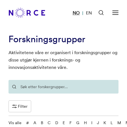
NO
EN
|
Forskningsgrupper
Aktivitetene våre er organisert i forskningsgrupper og
disse utgjør kjernen i forsknings- og
innovasjonsaktivitetene våre.
Filter
Vis alle
#
A
B
C
D
E
F
G
H
I
J
K
L
M