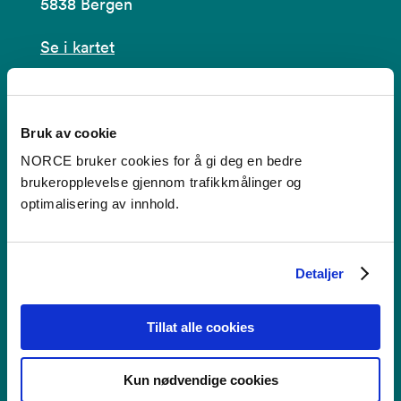
5838 Bergen
Se i kartet
post@norceresearch.no
Se alle våre lokasjoner
Bruk av cookie
NORCE bruker cookies for å gi deg en bedre
Tilgjengelighetserklæring
brukeropplevelse gjennom trafikkmålinger og
optimalisering av innhold.
Bruk av informasjonskapsler
Personvern i NORCE
Detaljer
Tillat alle cookies
Faktura
Kun nødvendige cookies
NORCE Research AS