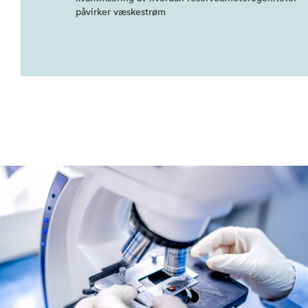
påvirker væskestrøm