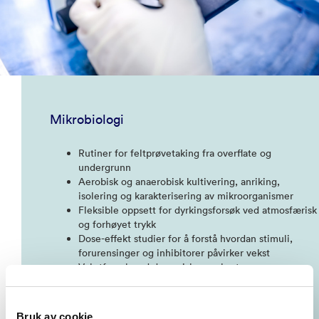
Mikrobiologi
Rutiner for feltprøvetaking fra overflate og
undergrunn
Aerobisk og anaerobisk kultivering, anriking,
isolering og karakterisering av mikroorganismer
Fleksible oppsett for dyrkingsforsøk ved atmosfærisk
og forhøyet trykk
Dose-effekt studier for å forstå hvordan stimuli,
forurensinger og inhibitorer påvirker vekst
Vekstforsøk ved dynamiske væskestrøm
Bruk av cookie