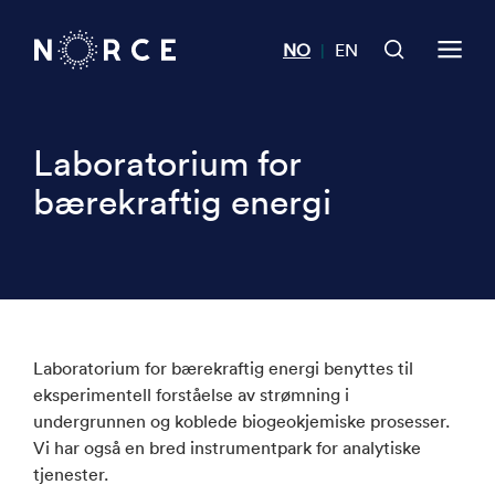
NO
EN
|
Laboratorium for
bærekraftig energi
Laboratorium for bærekraftig energi benyttes til
eksperimentell forståelse av strømning i
undergrunnen og koblede biogeokjemiske prosesser.
Vi har også en bred instrumentpark for analytiske
tjenester.