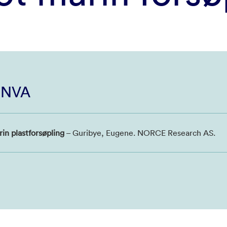
i NVA
in plastforsøpling
– Guribye, Eugene. NORCE Research AS.