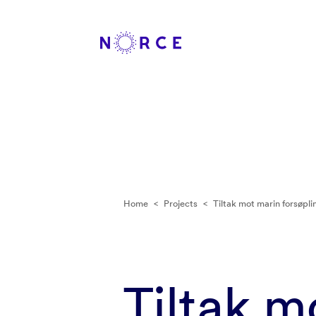
Home
<
Projects
<
Tiltak mot marin forsøpli
Tiltak m