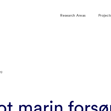
Research Areas
Project
ng
ot marin forsø