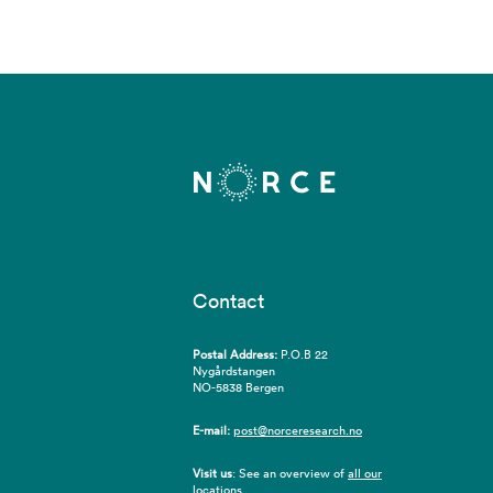
Contact
Postal Address:
P.O.B 22
Nygårdstangen
NO-5838 Bergen
E-mail:
post@norceresearch.no
Visit us
: See an overview of
all our
locations
.