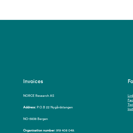
Invoices
Fo
NORCE Research AS
Lin
Fa
Twi
Address:
P.O.B 22 Nygårdstangen
Ins
NO-5838 Bergen
Organisation number:
919 408 049.