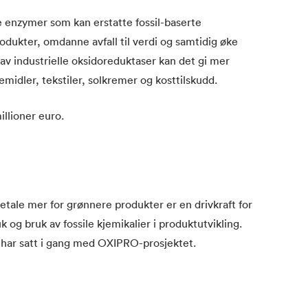
 enzymer som kan erstatte fossil-baserte
produkter, omdanne avfall til verdi og samtidig øke
 av industrielle oksidoreduktaser kan det gi mer
emidler, tekstiler, solkremer og kosttilskudd.
llioner euro.
betale mer for grønnere produkter er en drivkraft for
 og bruk av fossile kjemikalier i produktutvikling.
ar satt i gang med OXIPRO-prosjektet.