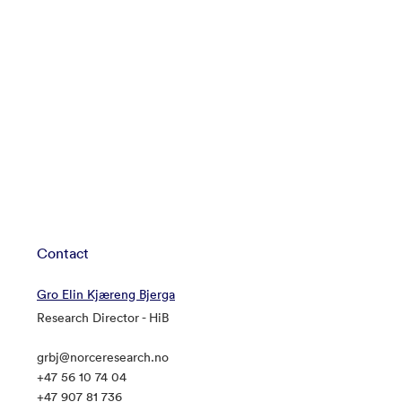
Contact
Gro Elin Kjæreng Bjerga
Research Director - HiB
grbj@norceresearch.no
+47 56 10 74 04
+47 907 81 736