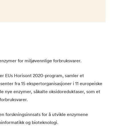
enzymer for miljøvennlige forbruksvarer.
under EUs Horisont 2020-program, samler et
ssenter fra 15 ekspertorganisasjoner i 11 europeiske
kle nye enzymer, såkalte oksidoreduktaser, som et
forbruksvarer.
n forskningsinnsats for å utvikle enzymene
oinformatikk og bioteknologi.