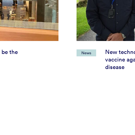
 be the
New techno
News
vaccine aga
disease