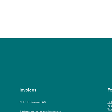
Invoices
Fo
NORCE Research AS
Lin
Fa
Twi
Address:
P.O.B 22 Nygårdstangen