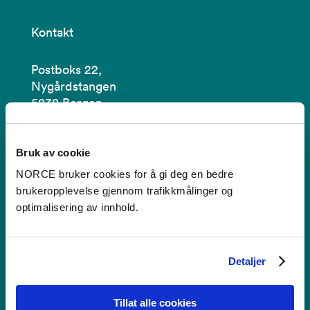
Kontakt
Postboks 22,
Nygårdstangen
5838 Bergen
Se i kartet
Bruk av cookie
post@norceresearch.no
NORCE bruker cookies for å gi deg en bedre
brukeropplevelse gjennom trafikkmålinger og
Se alle våre lokasjoner
optimalisering av innhold.
Tilgjengelighetserklæring
Detaljer
Bruk av informasjonskapsler
Personvern i NORCE
Tillat alle cookies