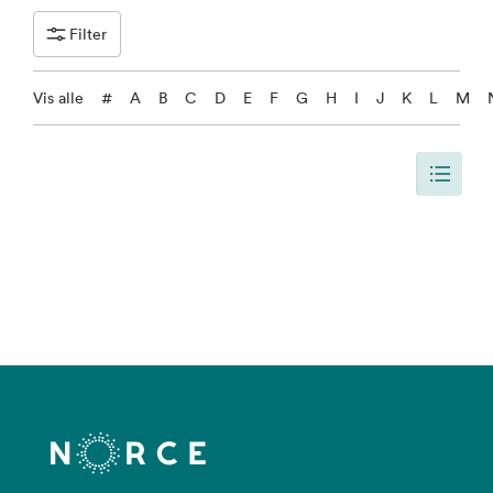
Filter
Vis alle
#
A
B
C
D
E
F
G
H
I
J
K
L
M