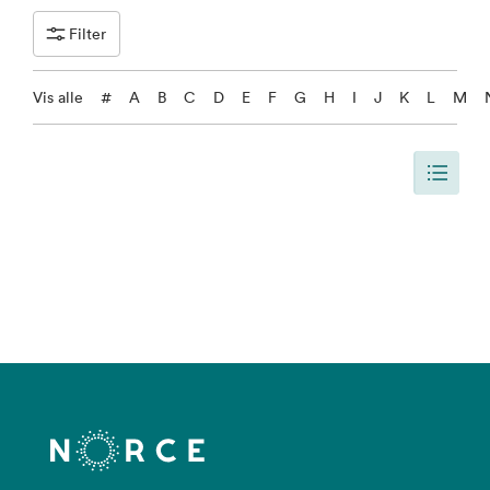
Filter
Vis alle
#
A
B
C
D
E
F
G
H
I
J
K
L
M