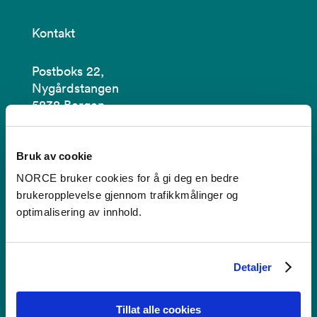
Kontakt
Postboks 22,
Nygårdstangen
5838 Bergen
Se i kartet
Bruk av cookie
post@norceresearch.no
NORCE bruker cookies for å gi deg en bedre
brukeropplevelse gjennom trafikkmålinger og
Se alle våre lokasjoner
optimalisering av innhold.
Tilgjengelighetserklæring
Detaljer
Bruk av informasjonskapsler
Personvern i NORCE
Tillat alle cookies