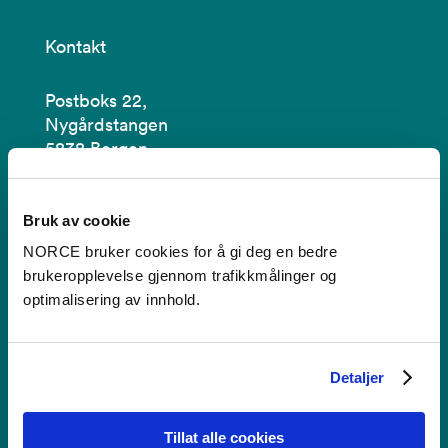
Kontakt
Postboks 22,
Nygårdstangen
5838 Bergen
Se i kartet
Bruk av cookie
post@norceresearch.no
NORCE bruker cookies for å gi deg en bedre
brukeropplevelse gjennom trafikkmålinger og
Se alle våre lokasjoner
optimalisering av innhold.
Tilgjengelighetserklæring
Detaljer
Bruk av informasjonskapsler
Personvern i NORCE
Tillat alle cookies