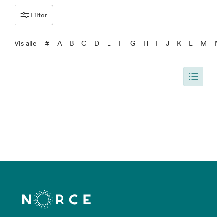
Filter
Vis alle
#
A
B
C
D
E
F
G
H
I
J
K
L
M