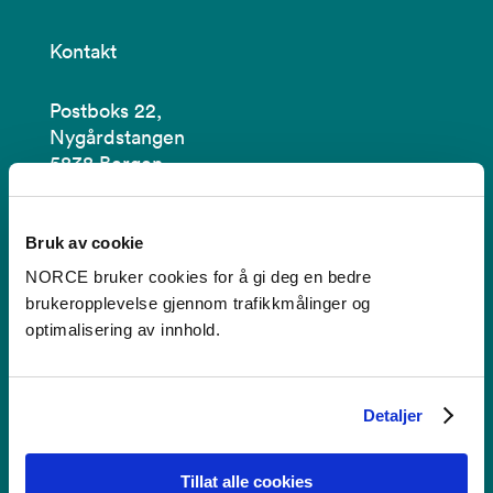
Kontakt
Postboks 22,
Nygårdstangen
5838 Bergen
Se i kartet
Bruk av cookie
post@norceresearch.no
NORCE bruker cookies for å gi deg en bedre
brukeropplevelse gjennom trafikkmålinger og
Se alle våre lokasjoner
optimalisering av innhold.
Tilgjengelighetserklæring
Detaljer
Bruk av informasjonskapsler
Personvern i NORCE
Tillat alle cookies