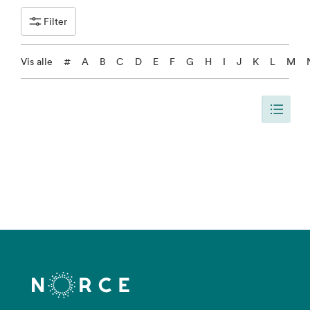
Filter
Vis alle
#
A
B
C
D
E
F
G
H
I
J
K
L
M