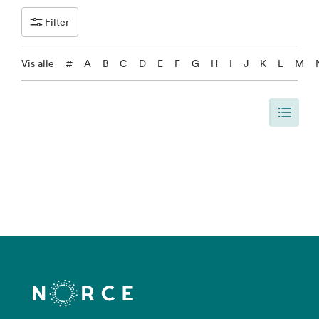
Filter
Vis alle
#
A
B
C
D
E
F
G
H
I
J
K
L
M