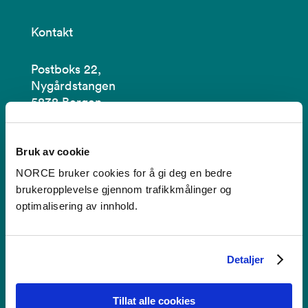
Kontakt
Postboks 22,
Nygårdstangen
5838 Bergen
Se i kartet
Bruk av cookie
post@norceresearch.no
NORCE bruker cookies for å gi deg en bedre
brukeropplevelse gjennom trafikkmålinger og
Se alle våre lokasjoner
optimalisering av innhold.
Tilgjengelighetserklæring
Detaljer
Bruk av informasjonskapsler
Personvern i NORCE
Tillat alle cookies