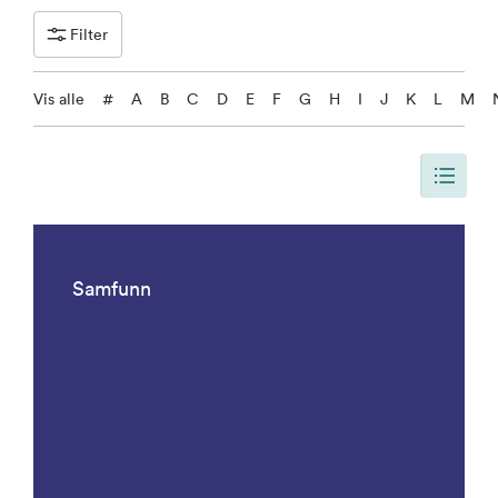
Filter
Vis alle
#
A
B
C
D
E
F
G
H
I
J
K
L
M
Siden er oppdatert, slik at siden viser alle resultater. Det er 1092 result
Samfunn