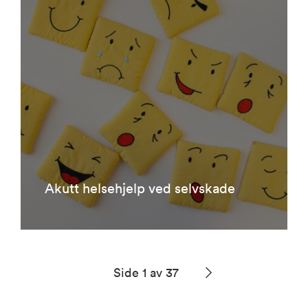
Akutt helsehjelp ved selvskade
Side 1 av 37