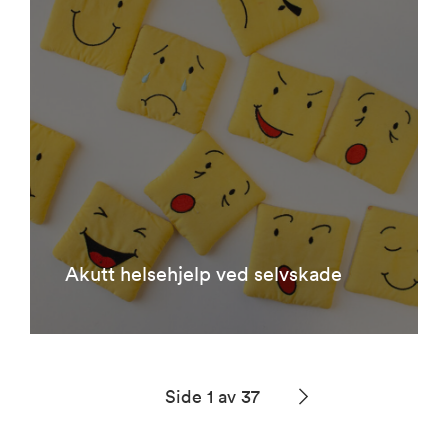
Akutt helsehjelp ved selvskade
Side 1 av 37