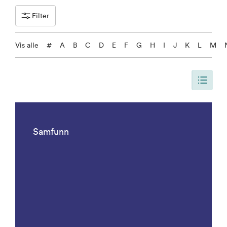
Filter
Vis alle
#
A
B
C
D
E
F
G
H
I
J
K
L
M
Siden er oppdatert, slik at siden viser alle resultater. Det er 1092 result
Samfunn