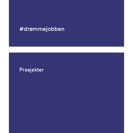
#drømmejobben
Prosjekter